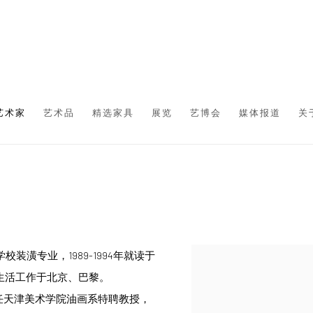
艺术家
艺术品
精选家具
展览
艺博会
媒体报道
关
校装潢专业，1989-1994年就读于
生活工作于北京、巴黎。
18年任天津美术学院油画系特聘教授，