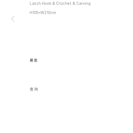
Latch Hook & Crochet & Carving
H105×W210cm
地址：
JK1933
Follow us o
上海市静安区北苏州路1040号JK1933
Email: info@cobragallery.cn
展览
Manage cookies
COPYRIGHT © COBRAGALLERY
网页支持 ARTLOGIC
查询