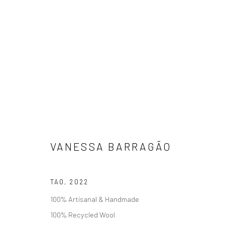
瓦妮莎·芭拉高
VANESSA BARRAGÃO
TAO
,
2022
100% Artisanal & Handmade
100% Recycled Wool