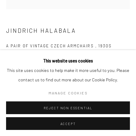
Follow us on WeChat
JINDRICH HALABALA
A PAIR OF VINTAGE CZECH ARMCHAIRS
,
1930S
Manage cookies
Wood, Fabric
This website uses cookies
COPYRIGHT © COBRAGALLERY
网页支持 ARTLOGIC
H68xW85xL70 cm
This site uses cookies to help make it more useful to you. Please
contact us to find out more about our Cookie Policy.
捷克设计师Jindřich Halabala是20世纪后半叶享誉欧洲乃至世
MANAGE COOKIES
界的家具设计大师。Halabala于1903年出生在捷克，毕业于布
拉格的艺术学校，1928年开始在著名的家具设计品牌UP
REJECT NON ESSENTIAL
Závody担任布拉格店的负责人。后来，他成为UP Závody的首
ACCEPT
席设计师, 该公司在当时是捷克斯洛伐克最大和最先进的家具